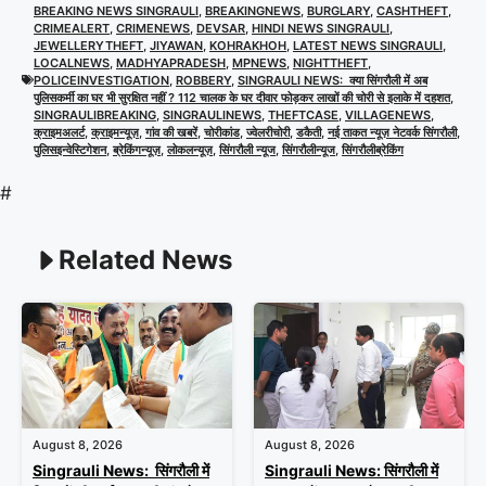
BREAKING NEWS SINGRAULI
,
BREAKINGNEWS
,
BURGLARY
,
CASHTHEFT
,
CRIMEALERT
,
CRIMENEWS
,
DEVSAR
,
HINDI NEWS SINGRAULI
,
JEWELLERYTHEFT
,
JIYAWAN
,
KOHRAKHOH
,
LATEST NEWS SINGRAULI
,
LOCALNEWS
,
MADHYAPRADESH
,
MPNEWS
,
NIGHTTHEFT
,
POLICEINVESTIGATION
,
ROBBERY
,
SINGRAULI NEWS: क्या सिंगरौली में अब
पुलिसकर्मी का घर भी सुरक्षित नहीं ? 112 चालक के घर दीवार फोड़कर लाखों की चोरी से इलाके में दहशत
,
SINGRAULIBREAKING
,
SINGRAULINEWS
,
THEFTCASE
,
VILLAGENEWS
,
क्राइमअलर्ट
,
क्राइमन्यूज़
,
गांव की खबरें
,
चोरीकांड
,
ज्वेलरीचोरी
,
डकैती
,
नई ताकत न्यूज़ नेटवर्क सिंगरौली
,
पुलिसइन्वेस्टिगेशन
,
ब्रेकिंगन्यूज़
,
लोकलन्यूज़
,
सिंगरौली न्यूज
,
सिंगरौलीन्यूज
,
सिंगरौलीब्रेकिंग
#
Related News
August 8, 2026
August 8, 2026
Singrauli News: सिंगरौली में
Singrauli News: सिंगरौली में