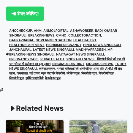
📲 शेयर कीजिए!
ANCCHECKUP
,
ANM
,
ANMOLPORTAL
,
ASHAWORKER
,
BADI KHABAR
SINGRAULI
,
BREAKINGNEWS
,
CMHO
,
COLLECTORACTION
,
GAURAVBANAL
,
GOVERNMENTACTION
,
HEALTHALERT
,
HEALTHDEPARTMENT
,
HIGHRISKPREGNANCY
,
HINDI NEWS SINGRAULI
,
JANCHAUPAL
,
LATEST NEWS SINGRAULI
,
MADHYAPRADESH
,
MP
BREAKING NEWS SINGRAULI
,
NAITAAQAT NEWS SINGRAULI
,
PREGNANCYCARE
,
RURALHEALTH
,
SINGRAULI NEWS: सिंगरौली जिले की रात की
जन चौपाल में कलेक्टर का बड़ा एक्शन
,
SINGRAULIDISTRICT
,
SINGRAULINEWS
,
TODEY
NEWS SINGRAULI
,
कलेक्टरएक्शन
,
गर्भवती महिलाओं की अनदेखी पर आशा और ANM की सेवा
खत्म
,
जनचौपाल
,
नई ताकत न्यूज़ नेटवर्क सिंगरौली
,
ब्रेकिंगन्यूज़
,
सिंगरौली न्यूज
,
सिंगरौलीजिला
,
सिंगरौलीन्यूज
,
हाईरिस्कप्रेग्नेंसी
,
हेल्थहेल्थन्यूज़
#
Related News