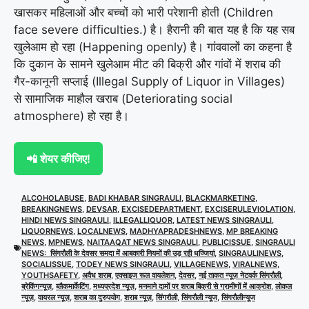
खासकर महिलाओं और बच्चों को भारी परेशानी होती (Children
face severe difficulties.) है। हैरानी की बात यह है कि यह सब
खुलेआम हो रहा (Happening openly) है। गांववालों का कहना है
कि दुकान के सामने खुलेआम मीट की बिक्री और गांवों में शराब की
गैर-कानूनी सप्लाई (Illegal Supply of Liquor in Villages)
से सामाजिक माहौल खराब (Deteriorating social
atmosphere) हो रहा है।
📲 शेयर कीजिए!
ALCOHOLABUSE
,
BADI KHABAR SINGRAULI
,
BLACKMARKETING
,
BREAKINGNEWS
,
DEVSAR
,
EXCISEDEPARTMENT
,
EXCISERULEVIOLATION
,
HINDI NEWS SINGRAULI
,
ILLEGALLIQUOR
,
LATEST NEWS SINGRAULI
,
LIQUORNEWS
,
LOCALNEWS
,
MADHYAPRADESHNEWS
,
MP BREAKING
NEWS
,
MPNEWS
,
NAITAAQAT NEWS SINGRAULI
,
PUBLICISSUE
,
SINGRAULI
NEWS: सिंगरौली के देवसर समदा में आबकारी नियमों की उड़ रही धज्जियां
,
SINGRAULINEWS
,
SOCIALISSUE
,
TODEY NEWS SINGRAULI
,
VILLAGENEWS
,
VIRALNEWS
,
YOUTHSAFETY
,
अवैध शराब
,
एक्साइज रूल वायलेशन
,
देवसर
,
नई ताकत न्यूज़ नेटवर्क सिंगरौली
,
ब्रेकिंगन्यूज़
,
ब्लैकमार्केटिंग
,
मध्यप्रदेश न्यूज़
,
मनमाने दामों पर शराब बिक्री से ग्रामीणों में आक्रोश
,
लोकल
न्यूज़
,
वायरल न्यूज़
,
शराब का दुरुपयोग
,
शराब न्यूज़
,
सिंगरौली
,
सिंगरौली न्यूज
,
सिंगरौलीन्यूज