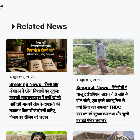
#
Related News
August 7, 2026
August 7, 2026
Breaking News: रील्स और
Singrauli News: सिंगरौली में
मोबाइल ने छीना किताबों का सुकून;
चालू ट्रांसमिशन लाइन से 8 लोहे के
बदलती लाइफस्टाइल में कहीं खो तो
पोल चोरी, एक हफ्ते तक पुलिस से
नहीं रही आपकी सोचने-समझने की
क्यों छिपा रहा मामला? THDC
ताकत? किताबों से दोस्ती करिए,
प्रबंधन की सुरक्षा व्यवस्था और चुप्पी
दिमाग को दीजिए नई उड़ान
पर उठे गंभीर सवाल?