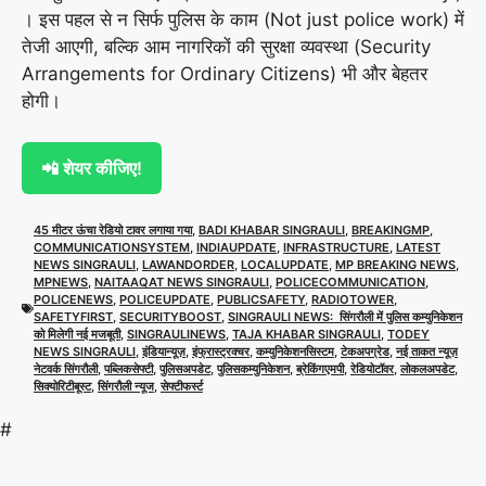
। इस पहल से न सिर्फ पुलिस के काम (Not just police work) में
तेजी आएगी, बल्कि आम नागरिकों की सुरक्षा व्यवस्था (Security
Arrangements for Ordinary Citizens) भी और बेहतर
होगी।
📲 शेयर कीजिए!
45 मीटर ऊंचा रेडियो टावर लगाया गया
,
BADI KHABAR SINGRAULI
,
BREAKINGMP
,
COMMUNICATIONSYSTEM
,
INDIAUPDATE
,
INFRASTRUCTURE
,
LATEST
NEWS SINGRAULI
,
LAWANDORDER
,
LOCALUPDATE
,
MP BREAKING NEWS
,
MPNEWS
,
NAITAAQAT NEWS SINGRAULI
,
POLICECOMMUNICATION
,
POLICENEWS
,
POLICEUPDATE
,
PUBLICSAFETY
,
RADIOTOWER
,
SAFETYFIRST
,
SECURITYBOOST
,
SINGRAULI NEWS: सिंगरौली में पुलिस कम्युनिकेशन
को मिलेगी नई मजबूती
,
SINGRAULINEWS
,
TAJA KHABAR SINGRAULI
,
TODEY
NEWS SINGRAULI
,
इंडियान्यूज़
,
इंफ्रास्ट्रक्चर
,
कम्युनिकेशनसिस्टम
,
टेकअपग्रेड
,
नई ताकत न्यूज़
नेटवर्क सिंगरौली
,
पब्लिकसेफ्टी
,
पुलिसअपडेट
,
पुलिसकम्युनिकेशन
,
ब्रेकिंगएमपी
,
रेडियोटॉवर
,
लोकलअपडेट
,
सिक्योरिटीबूस्ट
,
सिंगरौली न्यूज
,
सेफ्टीफर्स्ट
#