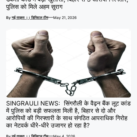
पुलिस को मिले अहम सुराग
—
By
नई ताक़त ।। डिजिटल टीम
May 21, 2026
SINGRAULI NEWS: सिंगरौली के वैढ़न बैंक लूट कांड
में पुलिस को बड़ी सफलता मिली है, बिहार से दो और
आरोपियों की गिरफ्तारी के साथ संगठित आपराधिक गिरोह
का नेटवर्क धीरे-धीरे उजागर हो रहा है?
—
By
नई ताक़त ।। डिजिटल टीम
May 4, 2026