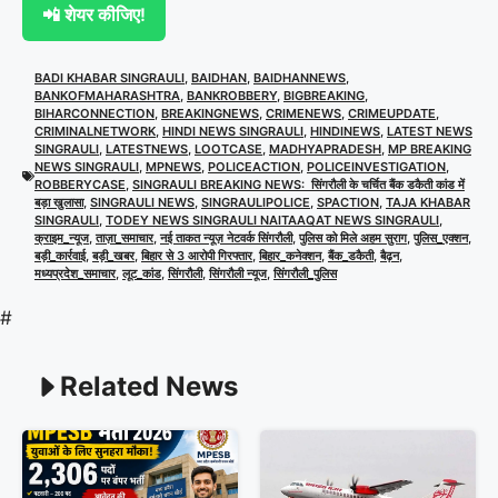
📲 शेयर कीजिए!
BADI KHABAR SINGRAULI
,
BAIDHAN
,
BAIDHANNEWS
,
BANKOFMAHARASHTRA
,
BANKROBBERY
,
BIGBREAKING
,
BIHARCONNECTION
,
BREAKINGNEWS
,
CRIMENEWS
,
CRIMEUPDATE
,
CRIMINALNETWORK
,
HINDI NEWS SINGRAULI
,
HINDINEWS
,
LATEST NEWS
SINGRAULI
,
LATESTNEWS
,
LOOTCASE
,
MADHYAPRADESH
,
MP BREAKING
NEWS SINGRAULI
,
MPNEWS
,
POLICEACTION
,
POLICEINVESTIGATION
,
ROBBERYCASE
,
SINGRAULI BREAKING NEWS: सिंगरौली के चर्चित बैंक डकैती कांड में
बड़ा खुलासा
,
SINGRAULI NEWS
,
SINGRAULIPOLICE
,
SPACTION
,
TAJA KHABAR
SINGRAULI
,
TODEY NEWS SINGRAULI NAITAAQAT NEWS SINGRAULI
,
क्राइम_न्यूज
,
ताज़ा_समाचार
,
नई ताकत न्यूज़ नेटवर्क सिंगरौली
,
पुलिस को मिले अहम सुराग
,
पुलिस_एक्शन
,
बड़ी_कार्रवाई
,
बड़ी_खबर
,
बिहार से 3 आरोपी गिरफ्तार
,
बिहार_कनेक्शन
,
बैंक_डकैती
,
बैढ़न
,
मध्यप्रदेश_समाचार
,
लूट_कांड
,
सिंगरौली
,
सिंगरौली न्यूज
,
सिंगरौली_पुलिस
#
Related News