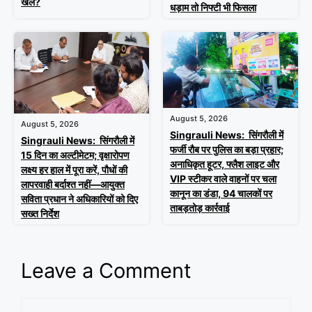
खेल?
धड़ाम तो निफ्टी भी फिसला
August 5, 2026
August 5, 2026
Singrauli News: सिंगरौली में
Singrauli News: सिंगरौली में
फर्जी रौब पर पुलिस का बड़ा प्रहार;
15 दिन का अल्टीमेटम; वृक्षारोपण
अनाधिकृत हूटर, फ्लैश लाइट और
लक्ष्य हर हाल में पूरा करें, पौधों की
VIP स्टीकर वाले वाहनों पर चला
लापरवाही बर्दाश्त नहीं—आयुक्त
कानून का डंडा, 94 चालकों पर
सविता प्रधान ने अधिकारियों को दिए
ताबड़तोड़ कार्रवाई
सख्त निर्देश
Leave a Comment
Comment