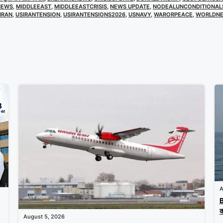
NEWS
,
MIDDLEEAST
,
MIDDLEEASTCRISIS
,
NEWS UPDATE
,
NODEALUNCONDITIONAL
IRAN
,
USIRANTENSION
,
USIRANTENSIONS2026
,
USNAVY
,
WARORPEACE
,
WORLDN
A
B
क
August 5, 2026