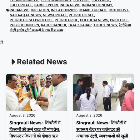
ECONOMICNEWS
,
ELECTIONIMPACT
,
FUELHIKE
,
FUELPRICE
,
FUELUPDATE
,
HARDEEPPURI
,
INDIA NEWS
,
INDIANECONOMY
,
INDIANEWS
,
INFLATION
,
INFLATION2026
,
MARKETUPDATE
,
MODIGOVT
,
NAITAAQAT NEWS
,
NEWSUPDATE
,
PETROLDIESEL
,
PETROLDIESELPRICEHIKE
,
PETROLPRICE
,
POLITICALNEWS
,
PRICEHIKE
,
PUBLICCONCERN
,
RAHULGANDHI
,
TAJA KHABAR
,
TODEY NEWS
,
पेट्रोलियम
मंत्री हरदीप पुरी ने आंकड़ों के साथ दिया जवाब
#
Related News
August 8, 2026
August 8, 2026
Singrauli News: सिंगरौली में
Singrauli News: सिंगरौली में
किसानों की कर्ज़ राहत की मांग तेज,
स्वास्थ्य केंद्र पर कलेक्टर की
डिफाल्टर किसानों को दोबारा ऋण
अचानक एंट्री, व्यवस्थाओं की खुली