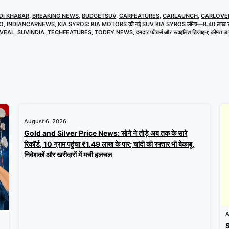
DI KHABAR
,
BREAKING NEWS
,
BUDGETSUV
,
CARFEATURES
,
CARLAUNCH
,
CARLOVE
TO
,
INDIANCARNEWS
,
KIA SYROS: KIA MOTORS की नई SUV KIA SYROS लॉन्च—8.40 लाख से
EVEAL
,
SUVINDIA
,
TECHFEATURES
,
TODEY NEWS
,
दमदार फीचर्स और स्टाइलिश डिजाइन; कीमत जा
August 6, 2026
Gold and Silver Price News: सोने ने तोड़े अब तक के सारे
रिकॉर्ड, 10 ग्राम पहुंचा ₹1.49 लाख के पार; चांदी की रफ्तार भी बेकाबू,
निवेशकों और खरीदारों में मची हलचल
A
S