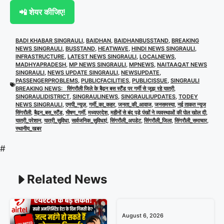
📲 शेयर कीजिए!
BADI KHABAR SINGRAULI
,
BAIDHAN
,
BAIDHANBUSSTAND
,
BREAKING
NEWS SINGRAULI
,
BUSSTAND
,
HEATWAVE
,
HINDI NEWS SINGRAULI
,
INFRASTRUCTURE
,
LATEST NEWS SINGRAULI
,
LOCALNEWS
,
MADHYAPRADESH
,
MP NEWS SINGRAULI
,
MPNEWS
,
NAITAAQAT NEWS
SINGRAULI
,
NEWS UPDATE SINGRAULI
,
NEWSUPDATE
,
PASSENGERPROBLEMS
,
PUBLICFACILITIES
,
PUBLICISSUE
,
SINGRAULI
BREAKING NEWS: सिंगरौली जिले के बैढ़न बस स्टैंड पर गर्मी से जूझ रहे यात्री
,
SINGRAULIDISTRICT
,
SINGRAULINEWS
,
SINGRAULIUPDATES
,
TODEY
NEWS SINGRAULI
,
एमपी_न्यूज़
,
गर्मी_का_कहर
,
जनता_की_आवाज
,
जनसमस्या
,
नई ताकत न्यूज
सिंगरौली
,
बैढ़न_बस_स्टैंड
,
भीषण_गर्मी
,
मध्यप्रदेश
,
महीनों से बंद पड़े पंखों ने व्यवस्थाओं की पोल खोल दी
,
यात्री_परेशान
,
यात्री_सुविधा
,
सार्वजनिक_सुविधाएं
,
सिंगरौली_अपडेट
,
सिंगरौली_जिला
,
सिंगरौली_समाचार
,
स्थानीय_खबर
#
Related News
August 6, 2026